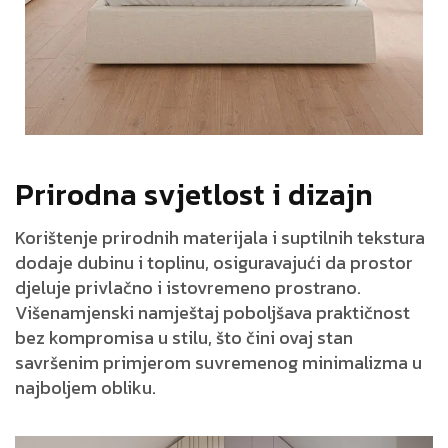
P
r
i
r
o
d
n
a
s
v
j
e
t
l
o
s
t
i
d
i
z
a
j
n
Korištenje
prirodnih
materijala
i
suptilnih
tekstura
dodaje
dubinu
i
toplinu
,
osiguravajući
da
prostor
djeluje
privlačno
i
istovremeno
prostrano
.
Višenamjenski
namještaj
poboljšava
praktičnost
bez
kompromisa
u
stilu
,
što
čini
ovaj
stan
savršenim
primjerom
suvremenog
minimalizma
u
najboljem
obliku
.