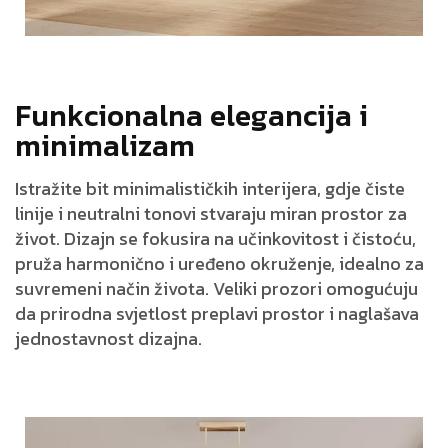
F
u
n
k
c
i
o
n
a
l
n
a
e
l
e
g
a
n
c
i
j
a
i
m
i
n
i
m
a
l
i
z
a
m
Istražite
bit
minimalističkih
interijera
,
gdje
čiste
linije
i
neutralni
tonovi
stvaraju
miran
prostor
za
život
.
Dizajn
se
fokusira
na
učinkovitost
i
čistoću
,
pruža
harmonično
i
uređeno
okruženje
,
idealno
za
suvremeni
način
života
.
Veliki
prozori
omogućuju
da
prirodna
svjetlost
preplavi
prostor
i
naglašava
jednostavnost
dizajna
.