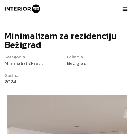
M
i
n
i
m
a
l
i
z
a
m
z
a
r
e
z
i
d
e
n
c
i
j
u
B
e
ž
i
g
r
a
d
Kategorija
Lokacija
Minimalistički stil
Bežigrad
Godina
2024