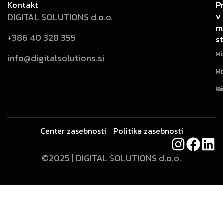
Kontakt
P
P
v
v
DIGITAL SOLUTIONS d.o.o.
m
m
+386 40 328 355
st
st
Mi
Mo
info@digitalsolutions.si
Mi
Mo
Mi
So
Center zasebnosti
Politika zasebnosti
©2025 | DIGITAL SOLUTIONS d.o.o.