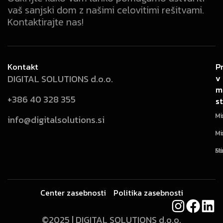
vaš sanjski dom z našimi celovitimi rešitvami.
Kontaktirajte nas!
Kontakt
P
P
v
v
DIGITAL SOLUTIONS d.o.o.
m
m
+386 40 328 355
st
st
Mi
Mo
info@digitalsolutions.si
Mi
Mo
Mi
So
Center zasebnosti
Politika zasebnosti
©2025 | DIGITAL SOLUTIONS d.o.o.